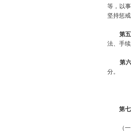
等，以
坚持惩戒
第五
法、手续
第六
分。
第七
（一）