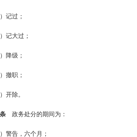
记过；
记大过；
降级；
撤职；
开除。
条
政务处分的期间为：
警告，六个月；