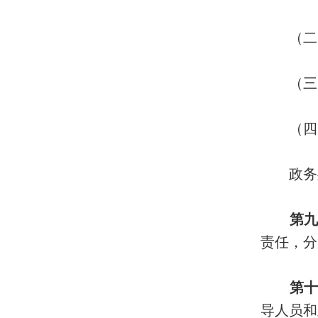
（二）
（三）
（四）
政务处
第九
责任，分
第十
导人员和