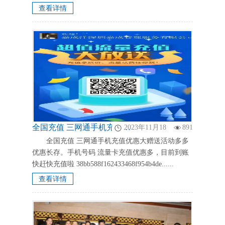
开票咨询，商标注册咨询，财税咨询，相关使用请
查看详情
致电咨询，电话18926006059或13728......
全国充值 三网通手机充值优惠大赠送活动多多优惠长存。手机号码 流量卡充值优惠多多，目前到账快赶快充值啦 38bb588f162433468f954b4defb43e9.jpg 嘉成商务， 全国充值 三网通手机充值优惠大赠送活动多多优惠长存扫描充值，手机号码 流量卡充值优惠多多。目前到账快赶快充值啦
2023年11月18
891
全国充值 三网通手机充值优惠大赠送活动多多
优惠长存。手机号码 流量卡充值优惠多，目前到账
快赶快充值啦 38bb588f162433468f954b4de......
查看详情