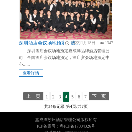
深圳酒店会议场地预定嘉成洋品牌酒店管理公司，全国酒店会议场地预定，酒店宴会场地预定中心，
202211月18日
1347
深圳酒店会议场地预定嘉成洋品牌酒店管理公
司，全国酒店会议场地预定，酒店宴会场地预定中
心......
查看详情
上一页
下一页
1
2
3
5
6
7
4
共
34
条记录 第
4
页/共
7
页
嘉成洋苏州酒店管理公司版权所有
ICP备案号：粤ICP备17004326号